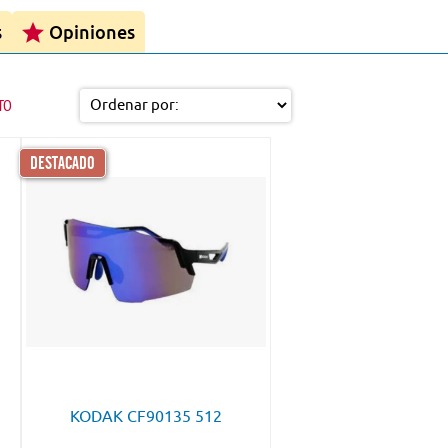
s
Opiniones
TO
DESTACADO
KODAK CF90135 512