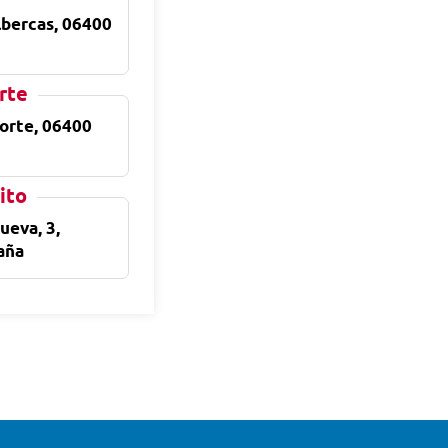
Albercas, 06400
rte
porte, 06400
ito
ueva, 3,
aña