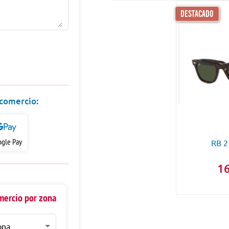
DESTACADO
 comercio:
gle Pay
RB 2
16
mercio por zona