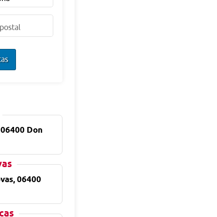
postal
tas
, 06400 Don
vas
ovas, 06400
rcas