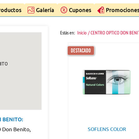
roductos
Galería
Cupones
Promocione
Estás en:
Inicio
/ CENTRO OPTICO DON BENI
DESTACADO
NITO
N BENITO:
0 Don Benito,
SOFLENS COLOR