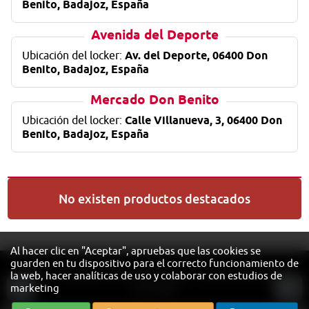
Benito, Badajoz, España
Avenida del Deporte
Ubicación del locker:
Av. del Deporte, 06400 Don
Benito, Badajoz, España
Mercado Don Benito
Ubicación del locker:
Calle Villanueva, 3, 06400 Don
Benito, Badajoz, España
No existen productos destacados
Al hacer clic en "Aceptar", apruebas que las cookies se
guarden en tu dispositivo para el correcto funcionamiento de
© 2026 Ayuntamiento de Don Benito • Todos los derechos
la web, hacer analíticas de uso y colaborar con estudios de
marketing
reservados